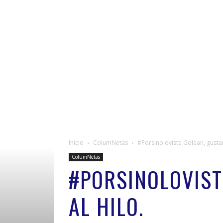
Inicio
ColumNetas
#Porsinoloviste Golean, gustan
ColumNetas
#PORSINOLOVIST
AL HILO.