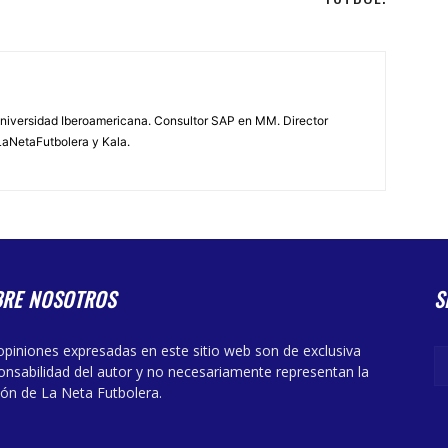
 Universidad Iberoamericana. Consultor SAP en MM. Director
LaNetaFutbolera y Kala.
BRE NOSOTROS
S
opiniones expresadas en este sitio web son de exclusiva
onsabilidad del autor y no necesariamente representan la
ión de La Neta Futbolera.