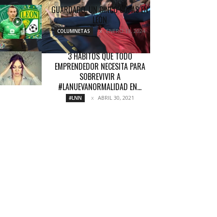
GUARDADO, UN CINCO COPAS EN
LEÓN
ENERO 19, 2024
COLUMNETAS
3 HÁBITOS QUE TODO
EMPRENDEDOR NECESITA PARA
SOBREVIVIR A
#LANUEVANORMALIDAD EN...
ABRIL 30, 2021
#LNN