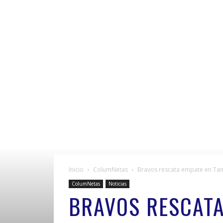
Inicio
ColumNetas
Bravos rescata empate en Ta
ColumNetas
Noticias
BRAVOS RESCATA