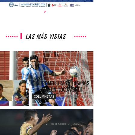
>
LAS MÁS VISTAS
«TUVE EL HONOR DE JUGAR EN EL
CILINDRO»
ENERO 4, 2015
COLUMNETAS
ENTRE MENTIRAS Y ENGAÑOS
POR UN ‘LOCO’ ABREU
FEBRERO 26, 2020
COLUMNETAS
PUMAS LIBERTADORES
DESTACADOS
DICIEMBRE 23, 2015