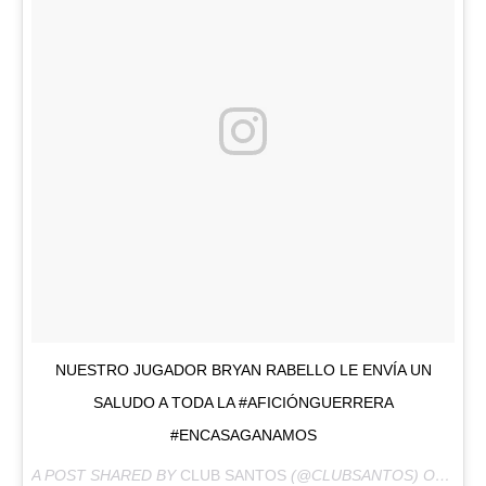
NUESTRO JUGADOR BRYAN RABELLO LE ENVÍA UN
SALUDO A TODA LA #AFICIÓNGUERRERA
#ENCASAGANAMOS
A POST SHARED BY
CLUB SANTOS
(@CLUBSANTOS) ON
JAN 