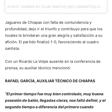
A POST SHARED BY
CLUB SANTOS
(@CLUBSANTOS) ON
JAN 
Jaguares de Chiapas con falta de contundencia y
profundidad, dejo ir el triunfo y contribuyo para que los
locales le brindaran una gran alegría y satisfacción a su
afición. El partido finalizó 1-0, favoreciendo al cuadro
santista.
Con un Ricardo La Volpe ausente en la conferencia de
prensa, su auxiliar técnico mencionó:
RAFAEL GARCÍA, AUXILIAR TÉCNICO DE CHIAPAS
“
El primer tiempo fue muy bien controlado, muy buena
posesión de balón, llegadas claras, nos faltó definir, y el
segundo tiempo a diferencia del primero cuando