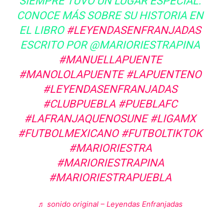
SIEMPRE TUVO UN LUGAR ESPECIAL.
CONOCE MÁS SOBRE SU HISTORIA EN
EL LIBRO
#LEYENDASENFRANJADAS
ESCRITO POR @MARIORIESTRAPINA
#MANUELLAPUENTE
#MANOLOLAPUENTE
#LAPUENTENO
#LEYENDASENFRANJADAS
#CLUBPUEBLA
#PUEBLAFC
#LAFRANJAQUENOSUNE
#LIGAMX
#FUTBOLMEXICANO
#FUTBOLTIKTOK
#MARIORIESTRA
#MARIORIESTRAPINA
#MARIORIESTRAPUEBLA
♬ sonido original – Leyendas Enfranjadas