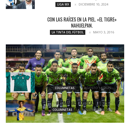
DICIEMBRE 10, 2024
LIGA MX
CON LAS RAÍCES EN LA PIEL. «EL TIGRE»
NAHUELPAN.
MAYO 3, 2016
LA TINTA DEL FÚTBOL
DEMUESTRAN QUIEN ES MÁS BRAVO
ENERO 31, 2017
COLUMNETAS
ES HERMOSA LA POSIBLE PLAYERA DE MÉXICO
PARA EL MUNDIAL 2026
AGOSTO 14, 2025
COLUMNETAS
#RUMBOALA10:LUCAS LOBOS
NOVIEMBRE 24, 2023
COLUMNETAS