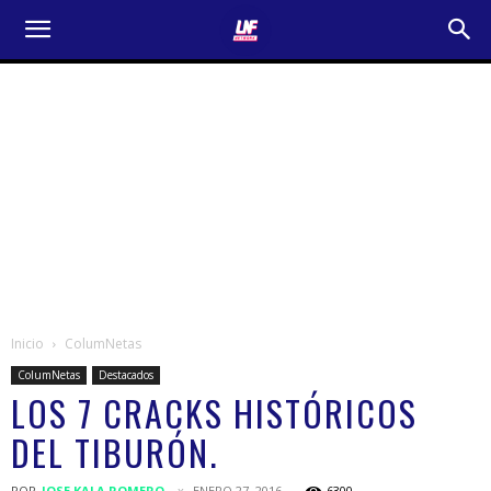
Inicio
ColumNetas
ColumNetas
Destacados
LOS 7 CRACKS HISTÓRICOS
DEL TIBURÓN.
POR
JOSE KALA ROMERO
ENERO 27, 2016
6300