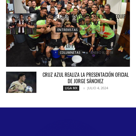
CLUB DE CUERVOS PODRÍA SER NUEVO EQUIPO
DE LA LIGA MX
FEBRERO 11, 2020
ENTREVISTAS
LO MEJOR Y LO PEOR DE LA JORNADA 1 DE LA...
ENERO 8, 2018
COLUMNETAS
CRUZ AZUL REALIZA LA PRESENTACIÓN OFICIAL
DE JORGE SÁNCHEZ
JULIO 4, 2024
LIGA MX