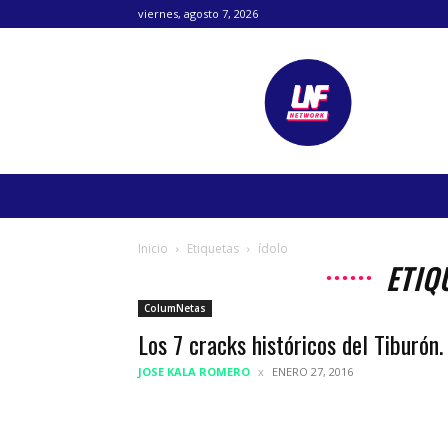
viernes, agosto 7, 2026
Lanetafutbolera
Inicio
Etiquetas
ídolo
ETIQ
ColumNetas
Los 7 cracks históricos del Tiburón.
JOSE KALA ROMERO
ENERO 27, 2016