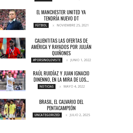
EL MANCHESTER UNITED YA
TENDRÍA NUEVO DT
NOVIEMBRE 25, 2021
FÚTBOL
CALIENTITAS LAS OFERTAS DE
AMÉRICA Y RAYADOS POR JULIÁN
QUIÑONES
JUNIO 1, 2022
#PORSINOLOVISTE
RAÚL RUIDÍAZ Y JUAN IGNACIO
DINENNO, EN LA MIRA DE LOS...
MAYO 4, 2022
NOTICIAS
BRASIL, EL CALVARIO DEL
PENTACAMPEÓN
JULIO 2, 2025
UNCATEGORIZED