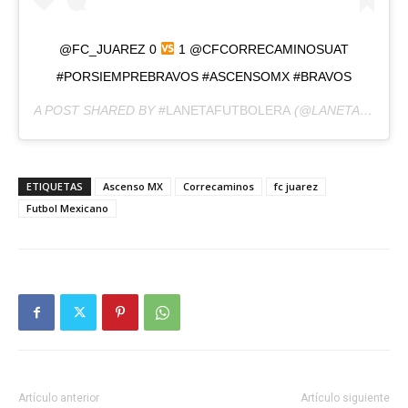
@FC_JUAREZ 0
1 @CFCORRECAMINOSUAT
#PORSIEMPREBRAVOS #ASCENSOMX #BRAVOS
A POST SHARED BY
#LANETAFUTBOLERA
(@LANETAFUTBOLERA) ON
ETIQUETAS
Ascenso MX
Correcaminos
fc juarez
Futbol Mexicano
Artículo anterior
Artículo siguiente