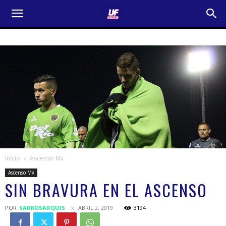
Inicio
Ascenso Mx
Ascenso Mx
SIN BRAVURA EN EL ASCENSO
POR
SARKOSARQUIS
ABRIL 2, 2019
3194