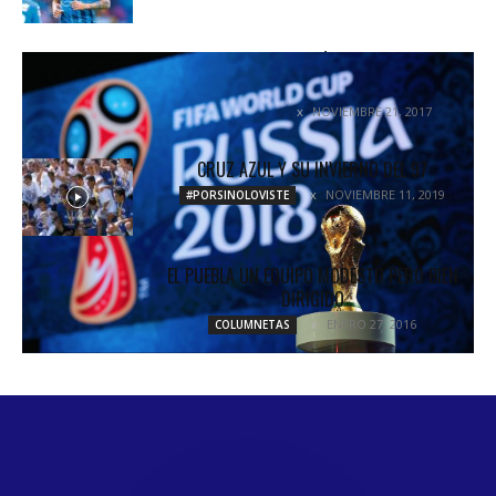
EL SORTEO FINAL TENDRÁ LUGAR EL VIERNES 1
DE DICIEMBRE
NOVIEMBRE 21, 2017
COLUMNETAS
CRUZ AZUL Y SU INVIERNO DEL 97
NOVIEMBRE 11, 2019
#PORSINOLOVISTE
EL PUEBLA UN EQUIPO MODESTO PERO BIEN
DIRIGIDO
ENERO 27, 2016
COLUMNETAS