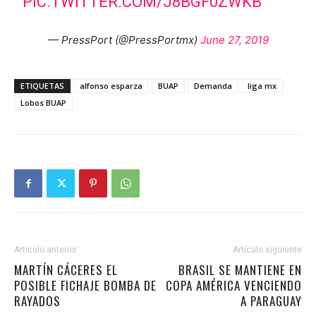
PIC.TWITTER.COM/J8BGF0ZWKB
— PressPort (@PressPortmx)
June 27, 2019
ETIQUETAS
alfonso esparza
BUAP
Demanda
liga mx
Lobos BUAP
Artículo anterior
Artículo siguiente
MARTÍN CÁCERES EL
BRASIL SE MANTIENE EN
POSIBLE FICHAJE BOMBA DE
COPA AMÉRICA VENCIENDO
RAYADOS
A PARAGUAY