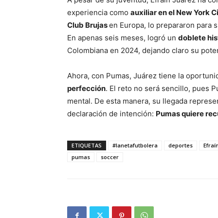
experiencia como
auxiliar en el New York C
Club Brujas
en Europa, lo prepararon para su
En apenas seis meses, logró un
doblete hi
Colombiana en 2024, dejando claro su potenc
Ahora, con Pumas, Juárez tiene la oportunid
perfección
. El reto no será sencillo, pues 
mental. De esta manera, su llegada represen
declaración de intención:
Pumas quiere rec
ETIQUETAS
#lanetafutbolera
deportes
Efraí
pumas
soccer