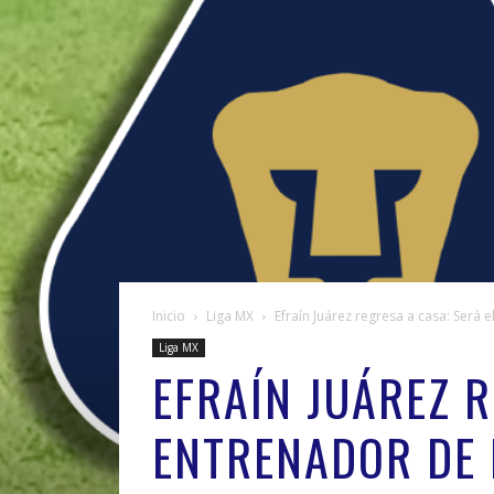
Inicio
Liga MX
Efraín Juárez regresa a casa: Será
Liga MX
EFRAÍN JUÁREZ R
ENTRENADOR DE