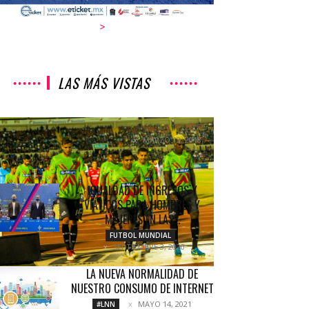
>
LAS MÁS VISTAS
VIVIENDO DE EMPATES
MARZO 12, 2018
NOTICIAS
IGUALDAD DE INGRESOS Y
VIÁTICOS PARA HOMBRES Y
MUJERES EN LAS...
FUTBOL MUNDIAL
SEPTIEMBRE 3, 2020
LA NUEVA NORMALIDAD DE
NUESTRO CONSUMO DE INTERNET
MAYO 14, 2021
#LNN