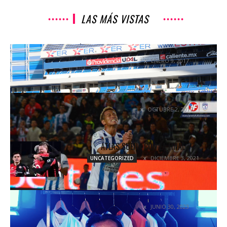
LAS MÁS VISTAS
FRÍO INICIO DE LA FRANJA #LANETAFUTBOLERA
ENERO 9, 2017
COLUMNETAS
PAR DE ROSCAS ENTRE TUZOS Y RAYOS
OCTUBRE 2, 2017
COLUMNETAS
ATLAS SUEÑA CON LA FINAL
DICIEMBRE 3, 2021
UNCATEGORIZED
GERVASIO QUIROZ: EL GOL QUE HIZO HISTORIA
JUNIO 30, 2023
ENTREVISTAS