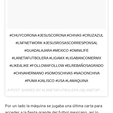
#CHUYCORONA #JESUSCORONA #CHIVAS #CRUZAZUL
#LNFNETWORK #JESUSROSASCORRESPONSAL
#GUADALAJARA #MEXICO #OMNILIFE
#LANETAFUTBOLERA #LIGAMX #LIGABANCOMERMX
#LIKE4LIKE #FOLLOW4FOLLOW #ELREBAÑOSAGRADO
#CHIVAHERMANO #SOMOSCHIVAS #NACIONCHIVA
#PUMA #JALISCO #USA #LAMAQUINA
A POST SHARED BY
#LANETAFUTBOLERA
(@LANETAFUTBOLERA) ON
Por un lado la máquina se jugaba una última carta para
acceder a la fiesta grande del futbol mexicano, así lo