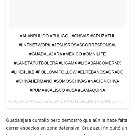
#ALANPULIDO #PULIGOL #CHIVAS #CRUZAZUL
#LNFNETWORK #JESUSROSASCORRESPONSAL
#GUADALAJARA #MEXICO #OMNILIFE
#LANETAFUTBOLERA #LIGAMX #LIGABANCOMERMX
#LIKE4LIKE #FOLLOW4FOLLOW #ELREBAÑOSAGRADO
#CHIVAHERMANO #SOMOSCHIVAS #NACIONCHIVA
#PUMA #JALISCO #USA #LAMAQUINA
A POST SHARED BY
#LANETAFUTBOLERA
(@LANETAFUTBOLERA) ON
Guadalajara cumplió pero demostró que aún le hace falta
cerrar espacios en zona defensiva. Cruz azul finiquitó un