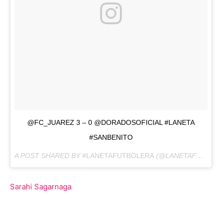
@FC_JUAREZ 3 – 0 @DORADOSOFICIAL #LANETA
#SANBENITO
A POST SHARED BY
#LANETAFUTBOLERA
(@LANETAFUTBOLERA) ON
Sarahi Sagarnaga