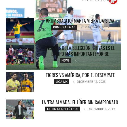
UNCATEGORIZED
#RUMBOALA10: MARTA VIEIRA DA SILVA
MARZO 13, 2025
RUMBO A LA 10
DESPUÉS DE LA SELECCIÓN, CHIVAS ES EL
EQUIPO MÁS IMPORTANTE: ORIBE
JUNIO 19, 2019
NEWS
TIGRES VS AMÉRICA, POR EL DESEMPATE
DICIEMBRE 12, 2023
LIGA MX
LA ‘ERA ALMADA’: EL LÍDER SIN CAMPEONATO
DICIEMBRE 4, 2019
LA TINTA DEL FÚTBOL