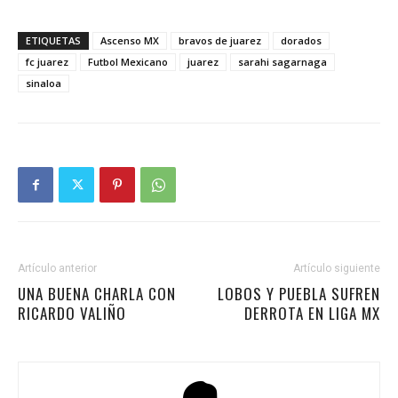
ETIQUETAS
Ascenso MX
bravos de juarez
dorados
fc juarez
Futbol Mexicano
juarez
sarahi sagarnaga
sinaloa
Artículo anterior
Artículo siguiente
UNA BUENA CHARLA CON
LOBOS Y PUEBLA SUFREN
RICARDO VALIÑO
DERROTA EN LIGA MX