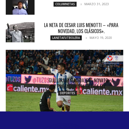
MARZO 31, 2023
COLUMNETAS
LA NETA DE CESAR LUIS MENOTTI – «PARA
NOVEDAD, LOS CLÁSICOS».
MAYO 19, 2020
LANETAFUTBOLERA
TUZOS GOLEÓ Y NO HAY MÁS INVICTOS EN LA
LIGA
SEPTIEMBRE 29, 2017
UNCATEGORIZED
GUILLERMO ALMADA, DE «NOVATO» A
PROTAGONISTA EN LIGA MX
ABRIL 2, 2020
DEPORTES