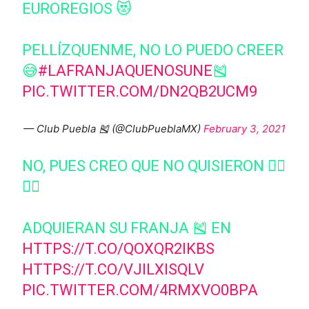
EUROREGIOS 😻
PELLÍZQUENME, NO LO PUEDO CREER
😅
#LAFRANJAQUENOSUNE
🎽
PIC.TWITTER.COM/DN2QB2UCM9
— Club Puebla 🎽 (@ClubPueblaMX)
February 3, 2021
NO, PUES CREO QUE NO QUISIERON 👉🏼
👈🏼
ADQUIERAN SU FRANJA 🎽 EN
HTTPS://T.CO/QOXQR2IKBS
HTTPS://T.CO/VJILXISQLV
PIC.TWITTER.COM/4RMXVO0BPA