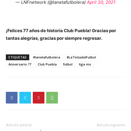
— LNFnetwork (@lanetafutbolera)
April 30, 2021
¡Felices 77 años de historia Club Puebla! Gracias por
tantas alegrías, gracias por siempre regresar.
ETIQUETAS
#lanetafutbolera
#LaTintadelFutbol
Aniversario 77
Club Puebla
futbol
liga mx
Artículo anterior
Artículo siguiente