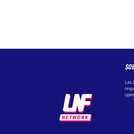
SO
Las 
resp
opin