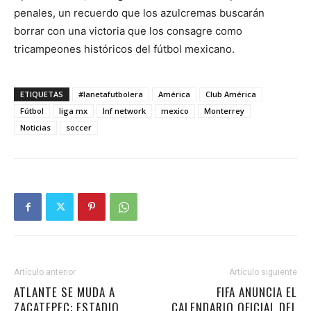
penales, un recuerdo que los azulcremas buscarán
borrar con una victoria que los consagre como
tricampeones históricos del fútbol mexicano.
ETIQUETAS
#lanetafutbolera
América
Club América
Fútbol
liga mx
lnf network
mexico
Monterrey
Noticias
soccer
Artículo anterior
Artículo siguiente
ATLANTE SE MUDA A
FIFA ANUNCIA EL
ZACATEPEC: ESTADIO
CALENDARIO OFICIAL DEL