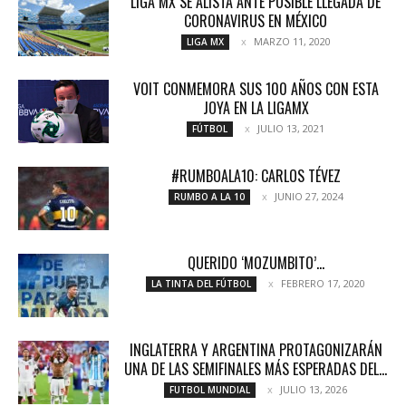
LIGA MX SE ALISTA ANTE POSIBLE LLEGADA DE
CORONAVIRUS EN MÉXICO
MARZO 11, 2020
LIGA MX
VOIT CONMEMORA SUS 100 AÑOS CON ESTA
JOYA EN LA LIGAMX
JULIO 13, 2021
FÚTBOL
#RUMBOALA10: CARLOS TÉVEZ
JUNIO 27, 2024
RUMBO A LA 10
QUERIDO ‘MOZUMBITO’…
FEBRERO 17, 2020
LA TINTA DEL FÚTBOL
INGLATERRA Y ARGENTINA PROTAGONIZARÁN
UNA DE LAS SEMIFINALES MÁS ESPERADAS DEL...
JULIO 13, 2026
FUTBOL MUNDIAL