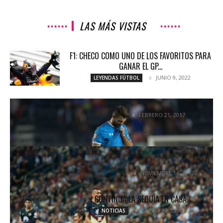
LAS MÁS VISTAS
F1: CHECO COMO UNO DE LOS FAVORITOS PARA
GANAR EL GP...
JUNIO 9, 2022
LEYENDAS FÚTBOL
CRUZ AZUL Y LAS MALDICIONES
FEBRERO 21, 2017
NOTICIAS
COPA MX, EL PRIMER FRACASO DEL PIOJO
HERRERA
NOVIEMBRE 16, 2017
COLUMNETAS
CONTINUA LA SEQUÍA EN CASA
ENERO 29, 2018
NOTICIAS