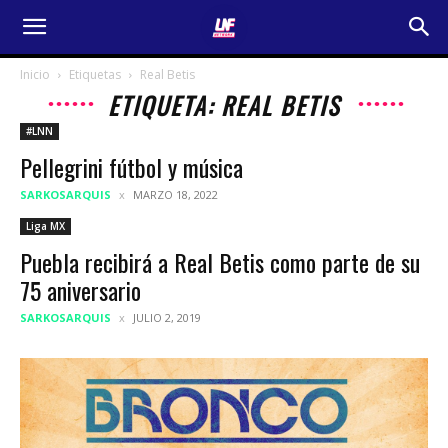
Inicio
Etiquetas
Real Betis
ETIQUETA: REAL BETIS
#LNN
Pellegrini fútbol y música
SARKOSARQUIS
MARZO 18, 2022
Liga MX
Puebla recibirá a Real Betis como parte de su
75 aniversario
SARKOSARQUIS
JULIO 2, 2019