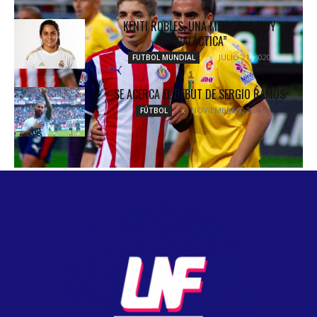
KENTI ROBLES, UNA MEXICANA MUY
“GALÁCTICA”
JULIO 21, 2020
FUTBOL MUNDIAL
SE ACERCA EL DEBUT DE SERGIO RAMOS
NOVIEMBRE 9, 2021
FÚTBOL