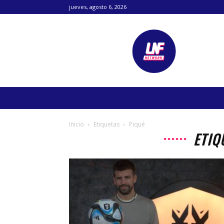
jueves, agosto 6, 2026
Lanetafutbolera
Inicio
Etiquetas
Piqué
ETIQ