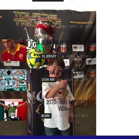
LA COPA CORONA MX YA ESTA EN
GUADALAJARA
ABRIL 18, 2017
COLUMNETAS
LA ROMA HACE TRIBUTO A SU
HISTORIA
ABRIL 8, 2024
EL JERSEY
SE MANTIENE EN LA CIMA
JULIO 29, 2019
LIGA MX
TOKIO 2020: «DEL DEPORTE A LA
VIDA»
AGOSTO 27, 2021
#LNN