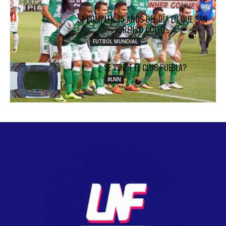
SE CUMPLEN 75 AÑOS DEL DÍA EN QUE SAN
LORENZO GOLEÓ...
ENERO 17, 2022
FUTBOL MUNDIAL
¿ SE VENDE EL CLUB PUEBLA?
MARZO 25, 2025
#LNN