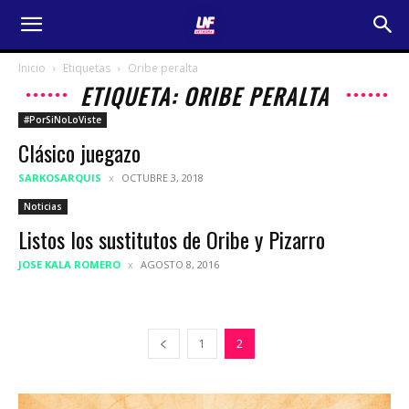
Inicio
Etiquetas
Oribe peralta
ETIQUETA: ORIBE PERALTA
#PorSiNoLoViste
Clásico juegazo
SARKOSARQUIS
OCTUBRE 3, 2018
Noticias
Listos los sustitutos de Oribe y Pizarro
JOSE KALA ROMERO
AGOSTO 8, 2016
1
2