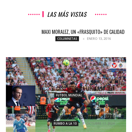
LAS MÁS VISTAS
MAXI MORALEZ, UN «FRASQUITO» DE CALIDAD
ENERO 13, 2016
COLUMNETAS
CHIVAS POR LOS CIELOS
MAYO 14, 2017
COLUMNETAS
EL CASO NEGREIRA LLEGA A LA UEFA
ABRIL 4, 2023
FUTBOL MUNDIAL
#RUMBOALA10: ENZO FRANCESCOLI
OCTUBRE 17, 2024
RUMBO A LA 10