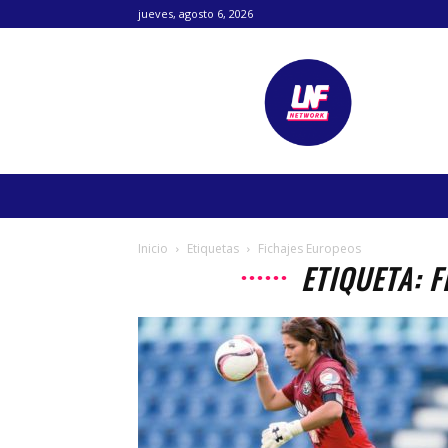
jueves, agosto 6, 2026
Lanetafutbolera
Inicio
Etiquetas
Fichajes Europeos
ETIQUETA: 