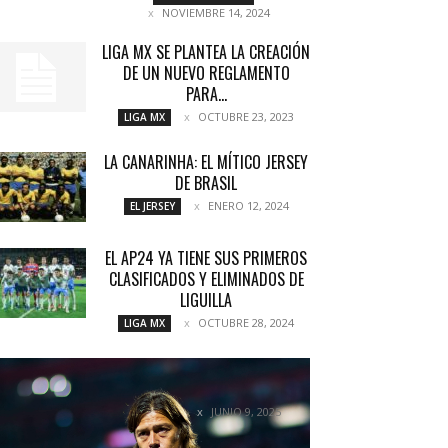
NOVIEMBRE 14, 2024
LIGA MX SE PLANTEA LA CREACIÓN
DE UN NUEVO REGLAMENTO
PARA...
OCTUBRE 23, 2023
LIGA MX
LA CANARINHA: EL MÍTICO JERSEY
DE BRASIL
ENERO 12, 2024
EL JERSEY
EL AP24 YA TIENE SUS PRIMEROS
CLASIFICADOS Y ELIMINADOS DE
LIGUILLA
OCTUBRE 28, 2024
LIGA MX
ALMEYDA ELIGE EUROPA: DEJA EN
ESPERA A LA LIGA MX Y...
JUNIO 9, 2025
LIGA MX