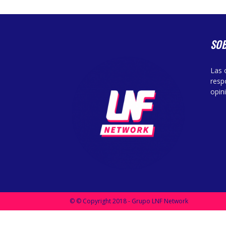
SO
Las 
resp
opin
© © Copyright 2018 - Grupo LNF Network