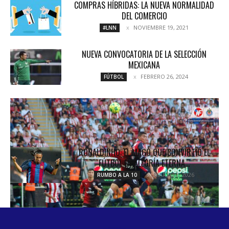
COMPRAS HÍBRIDAS: LA NUEVA NORMALIDAD
DEL COMERCIO
NOVIEMBRE 19, 2021
#LNN
NUEVA CONVOCATORIA DE LA SELECCIÓN
MEXICANA
FEBRERO 26, 2024
FÚTBOL
CHIVAS POR LOS CIELOS
MAYO 14, 2017
COLUMNETAS
RONALDINHO: EL MAGO QUE CONVIRTIÓ EL
FÚTBOL EN ALEGRÍA ETERNA…
MARZO 2, 2026
RUMBO A LA 10