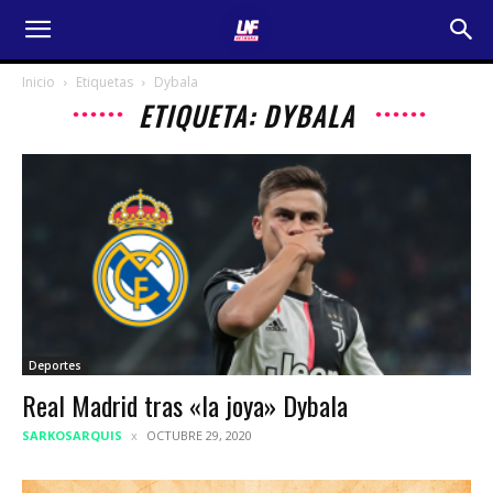
Inicio
Etiquetas
Dybala
ETIQUETA: DYBALA
Deportes
Real Madrid tras «la joya» Dybala
SARKOSARQUIS
OCTUBRE 29, 2020