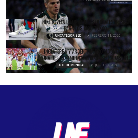
NIKE REVELA LO UNIFORMES OFICIALES DE SKATE
PARA LOS JJOO TOKYO...
FEBRERO 11, 2020
UNCATEGORIZED
INGLATERRA Y ARGENTINA PROTAGONIZARÁN
UNA DE LAS SEMIFINALES MÁS ESPERADAS DEL...
JULIO 13, 2026
FUTBOL MUNDIAL