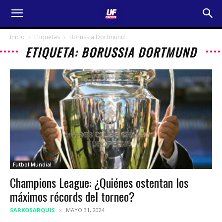
Inicio
Etiquetas
Borussia Dortmund
ETIQUETA: BORUSSIA DORTMUND
Futbol Mundial
Champions League: ¿Quiénes ostentan los
máximos récords del torneo?
SARKOSARQUIS
MAYO 31, 2024