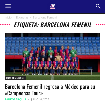
Inicio
Etiquetas
Barcelona Femenil
ETIQUETA: BARCELONA FEMENIL
Futbol Mundial
Barcelona Femenil regresa a México para su
«Campeonas Tour»
SARKOSARQUIS
JUNIO 10, 2025