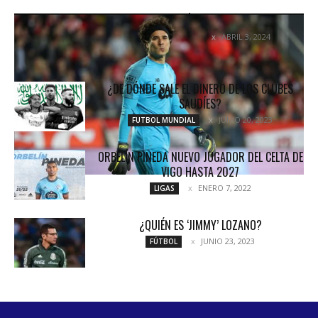
OCHOA PODRÍA LLEGAR A LA MLS
ABRIL 3, 2024
FUTBOL MUNDIAL
¿DE DÓNDE SALE EL DINERO DE LOS CLUBES
SAUDÍES?
JUNIO 20, 2023
FUTBOL MUNDIAL
ORBELÍN PINEDA NUEVO JUGADOR DEL CELTA DE
VIGO HASTA 2027
ENERO 7, 2022
LIGAS
¿QUIÉN ES ‘JIMMY’ LOZANO?
JUNIO 23, 2023
FÚTBOL