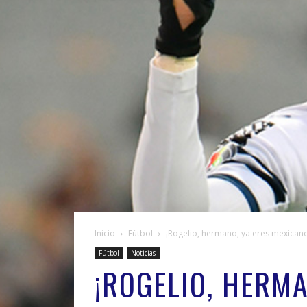
Inicio
Fútbol
¡Rogelio, hermano, ya eres mexican
Fútbol
Noticias
¡ROGELIO, HERMA