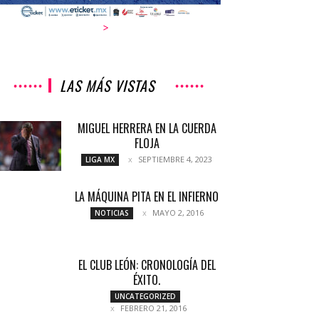
>
LAS MÁS VISTAS
MIGUEL HERRERA EN LA CUERDA
FLOJA
SEPTIEMBRE 4, 2023
LIGA MX
LA MÁQUINA PITA EN EL INFIERNO
MAYO 2, 2016
NOTICIAS
EL CLUB LEÓN: CRONOLOGÍA DEL
ÉXITO.
UNCATEGORIZED
FEBRERO 21, 2016