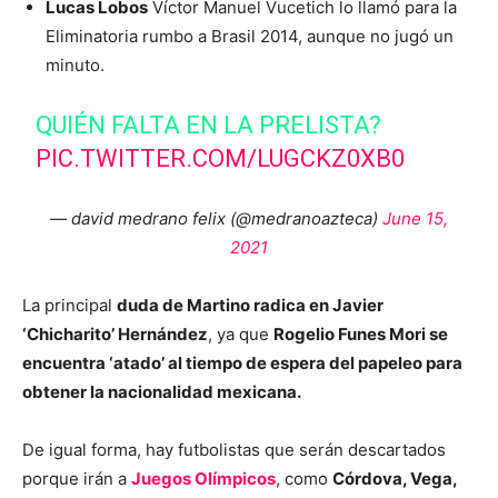
Lucas Lobos
Víctor Manuel Vucetich lo llamó para la
Eliminatoria rumbo a Brasil 2014, aunque no jugó un
minuto.
QUIÉN FALTA EN LA PRELISTA?
PIC.TWITTER.COM/LUGCKZ0XB0
— david medrano felix (@medranoazteca)
June 15,
2021
La principal
duda de Martino radica en Javier
‘Chicharito’ Hernández
, ya que
Rogelio Funes Mori se
encuentra ‘atado’ al tiempo de espera del papeleo para
obtener la nacionalidad mexicana.
De igual forma, hay futbolistas que serán descartados
porque irán a
Juegos Olímpicos
, como
Córdova, Vega,