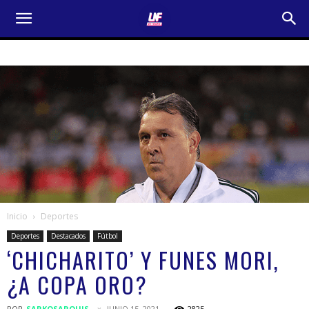
Inicio
Deportes
Deportes
Destacados
Fútbol
‘CHICHARITO’ Y FUNES MORI,
¿A COPA ORO?
POR
SARKOSARQUIS
JUNIO 15, 2021
2825