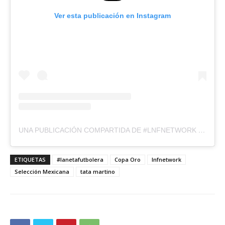
Ver esta publicación en Instagram
UNA PUBLICACIÓN COMPARTIDA DE #LNFNETWORK (@LNFNETWORK)
ETIQUETAS
#lanetafutbolera
Copa Oro
lnfnetwork
Selección Mexicana
tata martino