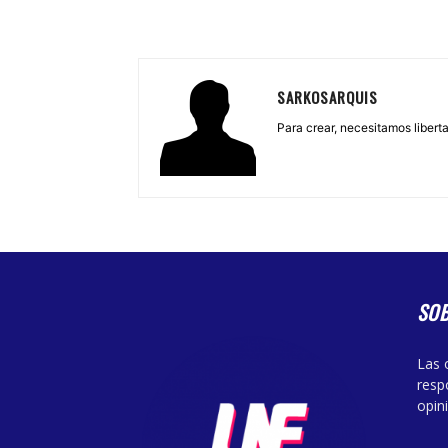
SARKOSARQUIS
Para crear, necesitamos libertad
SO
Las 
resp
opin