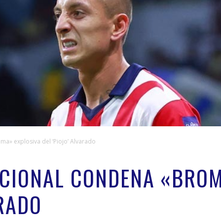
ma» explosiva del ‘Piojo’ Alvarado
CIONAL CONDENA «BROM
ARADO