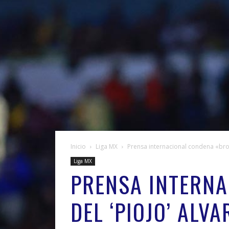
Inicio
Liga MX
Prensa internacional condena «bro
Liga MX
PRENSA INTERNA
DEL ‘PIOJO’ ALV