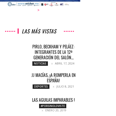
>
LAS MÁS VISTAS
PIRLO, BECKHAM Y PELÁEZ:
INTEGRANTES DE LA 12ª
GENERACIÓN DEL SALÓN...
ABRIL 17, 2024
NOTICIAS
JJ MACÍAS, ¡A ROMPERLA EN
ESPAÑA!
JULIO 8, 2021
DEPORTES
LAS AGUILAS IMPARABLES !
#PORSINOLOVISTE
ENERO 20, 2019