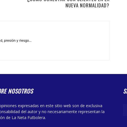
NUEVA NORMALIDAD?
, presión y riesgo...
BRE NOSOTROS
S
opiniones expresadas en este sitio web son de exclusiva
onsabilidad del autor y no necesariamente representan la
ión de La Neta Futbolera.