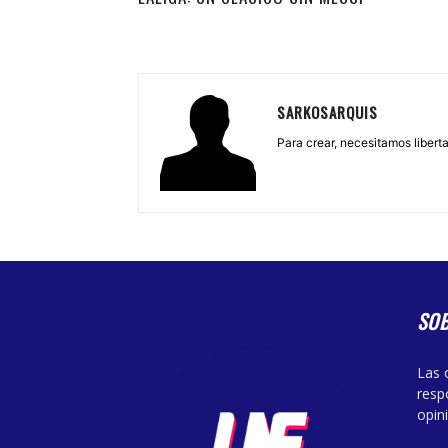
SARKOSARQUIS
Para crear, necesitamos libertad
SO
Las 
resp
opin