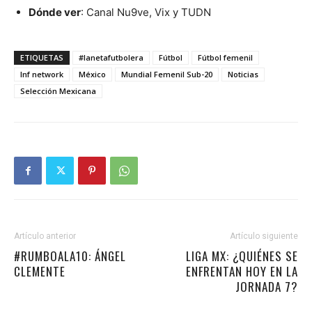
Dónde ver
: Canal Nu9ve, Vix y TUDN
ETIQUETAS
#lanetafutbolera
Fútbol
Fútbol femenil
lnf network
México
Mundial Femenil Sub-20
Noticias
Selección Mexicana
Artículo anterior
Artículo siguiente
#RUMBOALA10: ÁNGEL
LIGA MX: ¿QUIÉNES SE
CLEMENTE
ENFRENTAN HOY EN LA
JORNADA 7?