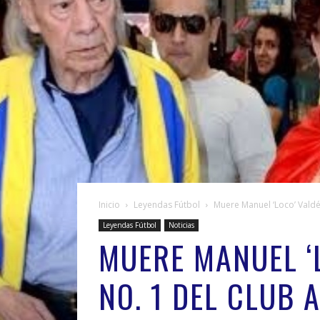
Inicio
Leyendas Fútbol
Muere Manuel ‘Loco’ Valdés
Leyendas Fútbol
Noticias
MUERE MANUEL ‘
NO. 1 DEL CLUB 