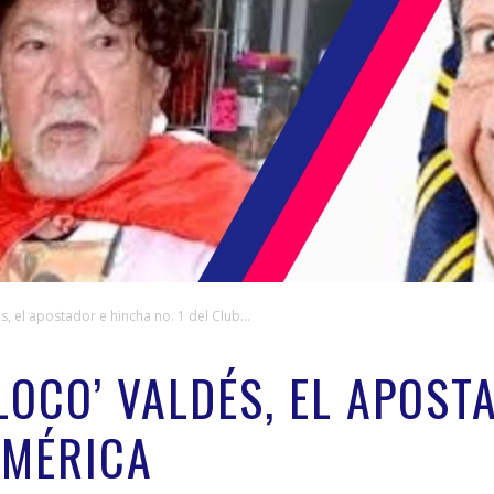
, el apostador e hincha no. 1 del Club...
LOCO’ VALDÉS, EL APOST
AMÉRICA