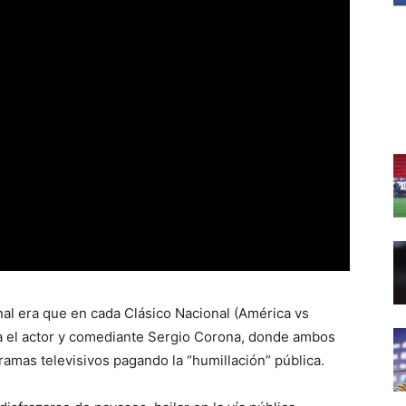
al era que en cada Clásico Nacional (América vs
ra el actor y comediante Sergio Corona, donde ambos
amas televisivos pagando la “humillación” pública.