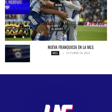
JULIO 5, 2020
#LNN
LA CANARINHA: EL MÍTICO JERSEY DE BRASIL
ENERO 12, 2024
EL JERSEY
NUEVA FRANQUICIA EN LA MLS
OCTUBRE 24, 2023
MLS