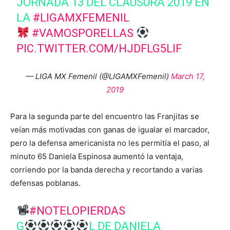
JORNADA 13 DEL CLAUSURA 2019 EN
LA
#LIGAMXFEMENIL
#VAMOSPORELLAS
PIC.TWITTER.COM/HJDFLG5LIF
— LIGA MX Femenil (@LIGAMXFemenil)
March 17,
2019
Para la segunda parte del encuentro las Franjitas se
veían más motivadas con ganas de igualar el marcador,
pero la defensa americanista no les permitía el paso, al
minuto 65 Daniela Espinosa aumentó la ventaja,
corriendo por la banda derecha y recortando a varias
defensas poblanas.
#NOTELOPIERDAS
G
L DE DANIELA