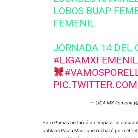
LOBOS BUAP FEME
FEMENIL
JORNADA 14 DEL 
#LIGAMXFEMENIL
#VAMOSPOREL
PIC.TWITTER.CO
— LIGA MX Femenil 
Pero Pumas no tardó en empatar el encuentr
poblana Paola Manrique rechazó pero el re