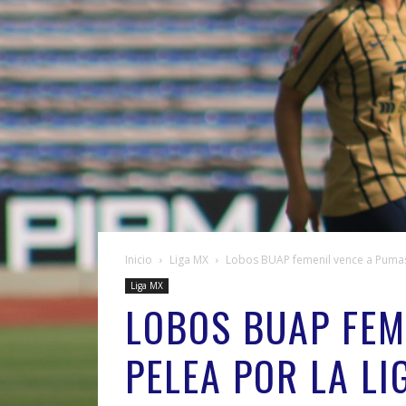
Inicio
Liga MX
Lobos BUAP femenil vence a Pumas y
Liga MX
LOBOS BUAP FEM
PELEA POR LA LI