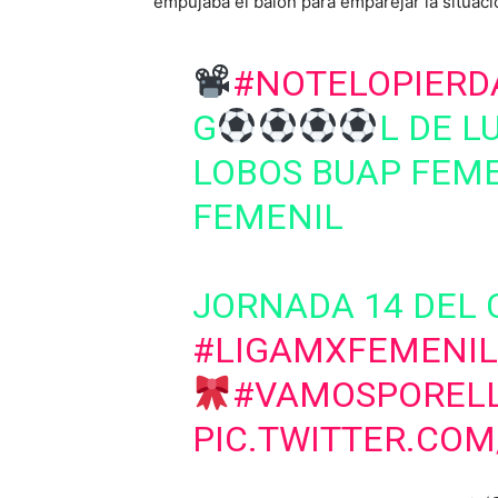
empujaba el balón para emparejar la situaci
#NOTELOPIERD
G
L DE L
LOBOS BUAP FEME
FEMENIL
JORNADA 14 DEL 
#LIGAMXFEMENIL
#VAMOSPOREL
PIC.TWITTER.CO