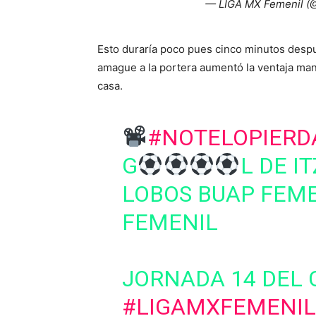
— LIGA MX Femenil 
Esto duraría poco pues cinco minutos después
amague a la portera aumentó la ventaja man
casa.
#NOTELOPIERD
G
L DE I
LOBOS BUAP FEME
FEMENIL
JORNADA 14 DEL 
#LIGAMXFEMENIL