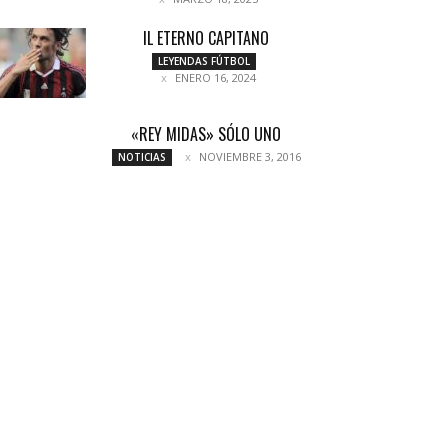
IL ETERNO CAPITANO
LEYENDAS FÚTBOL
ENERO 16, 2024
«REY MIDAS» SÓLO UNO
NOVIEMBRE 3, 2016
NOTICIAS