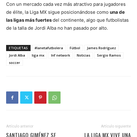
Con un mercado cada vez más atractivo para jugadores
de élite, la Liga MX sigue posicionándose como
una de
las ligas más fuertes
del continente, algo que futbolistas
de la talla de Jordi Alba no han pasado por alto.
ETIQUETAS
#lanetafutbolera
Fútbol
James Rodríguez
Jordi Alba
liga mx
lnf network
Noticias
Sergio Ramos
soccer
Artículo anterior
Artículo siguiente
SANTIAGO GIMÉNEZ SE
LA LIGA MX VIVE UNA