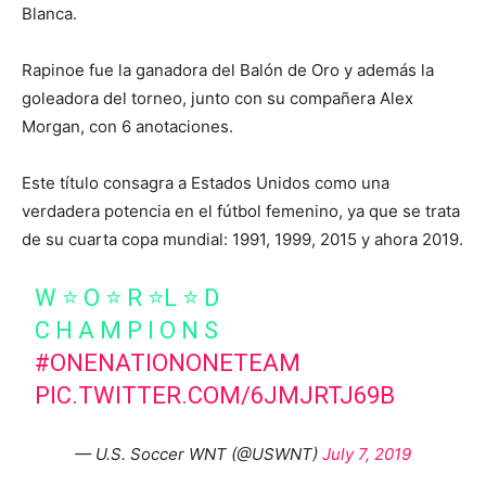
Blanca.
Rapinoe fue la ganadora del Balón de Oro y además la
goleadora del torneo, junto con su compañera Alex
Morgan, con 6 anotaciones.
Este título consagra a Estados Unidos como una
verdadera potencia en el fútbol femenino, ya que se trata
de su cuarta copa mundial: 1991, 1999, 2015 y ahora 2019.
W ⭐️ O ⭐️ R ⭐️L ⭐️ D
C H A M P I O N S
#ONENATIONONETEAM
PIC.TWITTER.COM/6JMJRTJ69B
— U.S. Soccer WNT (@USWNT)
July 7, 2019