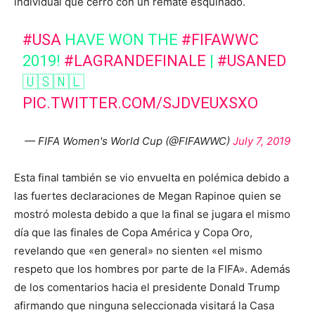
individual que cerró con un remate esquinado.
#USA
HAVE WON THE
#FIFAWWC
2019!
#LAGRANDEFINALE
|
#USANED
🇺🇸🇳🇱
PIC.TWITTER.COM/SJDVEUXSXO
— FIFA Women's World Cup (@FIFAWWC)
July 7, 2019
Esta final también se vio envuelta en polémica debido a
las fuertes declaraciones de Megan Rapinoe quien se
mostró molesta debido a que la final se jugara el mismo
día que las finales de Copa América y Copa Oro,
revelando que «en general» no sienten «el mismo
respeto que los hombres por parte de la FIFA». Además
de los comentarios hacia el presidente Donald Trump
afirmando que ninguna seleccionada visitará la Casa