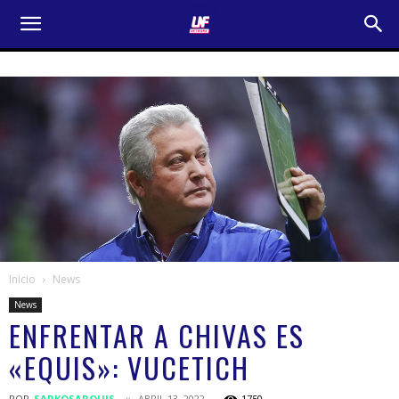
Inicio
News
News
ENFRENTAR A CHIVAS ES
«EQUIS»: VUCETICH
POR
SARKOSARQUIS
ABRIL 13, 2022
1750