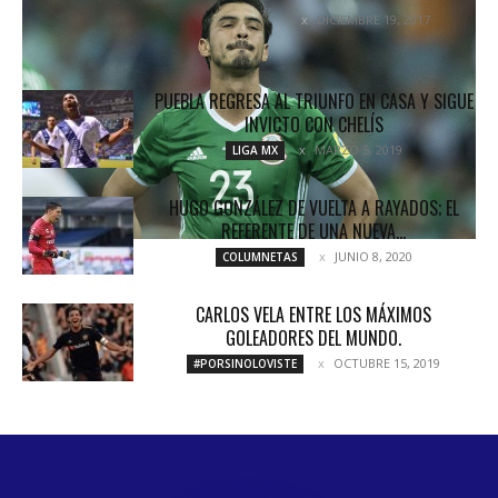
DICIEMBRE 19, 2017
COLUMNETAS
PUEBLA REGRESA AL TRIUNFO EN CASA Y SIGUE
INVICTO CON CHELÍS
MARZO 5, 2019
LIGA MX
HUGO GONZÁLEZ DE VUELTA A RAYADOS; EL
REFERENTE DE UNA NUEVA...
JUNIO 8, 2020
COLUMNETAS
CARLOS VELA ENTRE LOS MÁXIMOS
GOLEADORES DEL MUNDO.
OCTUBRE 15, 2019
#PORSINOLOVISTE