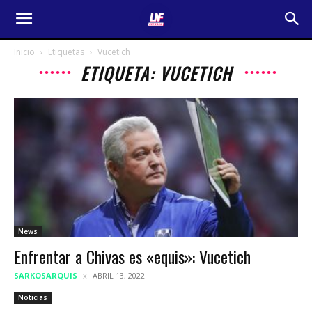
Inicio
Etiquetas
Vucetich
ETIQUETA: VUCETICH
News
Enfrentar a Chivas es «equis»: Vucetich
SARKOSARQUIS
ABRIL 13, 2022
Noticias