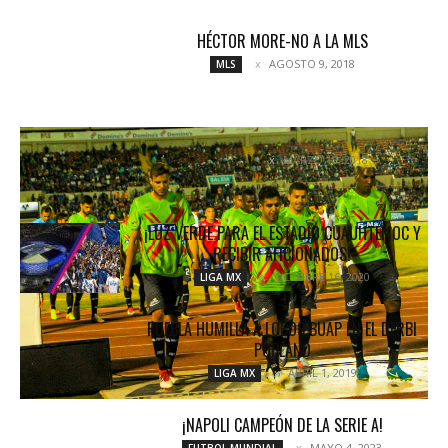
HÉCTOR MORE-NO A LA MLS
AGOSTO 9, 2018
MLS
VIVIENDO DE EMPATES
MARZO 12, 2018
NOTICIAS
¡LUZ VERDE PARA EL ESTADIO CUAUHTÉMOC Y
RECIBIR AFICIONADOS!
OCTUBRE 16, 2020
LIGA MX
PUEBLA HUMILLA A LOBOS BUAP EN EL DERBI
POBLANO
ABRIL 1, 2019
LIGA MX
¡NAPOLI CAMPEÓN DE LA SERIE A!
MAYO 4, 2023
FUTBOL MUNDIAL