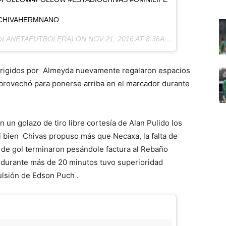
#CHIVAHERMNANO
LANETAFUTBOLERA) ON
NOV 21, 2016 AT 8:36AM PST
 dirigidos por Almeyda nuevamente regalaron espacios
provechó para ponerse arriba en el marcador durante
 un golazo de tiro libre cortesía de Alan Pulido los
i bien Chivas propuso más que Necaxa, la falta de
s de gol terminaron pesándole factura al Rebaño
durante más de 20 minutos tuvo superioridad
ulsión de Edson Puch .