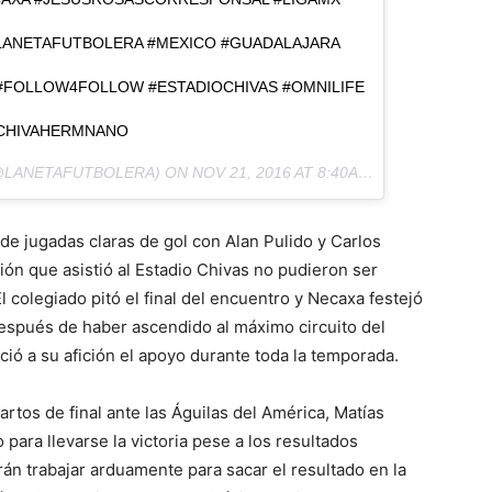
ANETAFUTBOLERA #MEXICO #GUADALAJARA
 #FOLLOW4FOLLOW #ESTADIOCHIVAS #OMNILIFE
#CHIVAHERMNANO
LANETAFUTBOLERA) ON
NOV 21, 2016 AT 8:40AM PST
de jugadas claras de gol con Alan Pulido y Carlos
ón que asistió al Estadio Chivas no pudieron ser
El colegiado pitó el final del encuentro y Necaxa festejó
 después de haber ascendido al máximo circuito del
ció a su afición el apoyo durante toda la temporada.
rtos de final ante las Águilas del América, Matías
para llevarse la victoria pese a los resultados
án trabajar arduamente para sacar el resultado en la