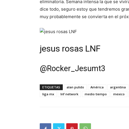
eliminatoria. Semana intensa la que se vivi
dice todo, seguro estoy que tendremos gra
muy probablemente se convierta en el pró
jesus rosas LNF
@
Rocker_Jesumt3
ETIQUETAS
alan pulido
América
argentina
liga mx
lnf network
medio tiempo
mexico