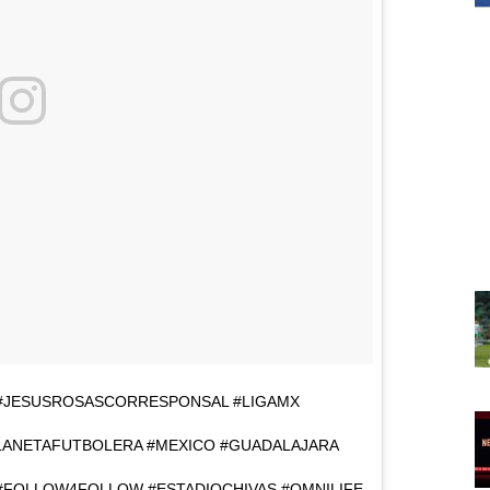
 #JESUSROSASCORRESPONSAL #LIGAMX
ANETAFUTBOLERA #MEXICO #GUADALAJARA
 #FOLLOW4FOLLOW #ESTADIOCHIVAS #OMNILIFE