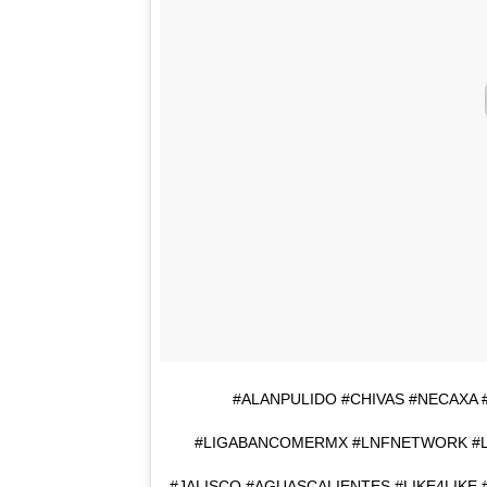
#ALANPULIDO #CHIVAS #NECAXA
#LIGABANCOMERMX #LNFNETWORK #L
#JALISCO #AGUASCALIENTES #LIKE4LIKE