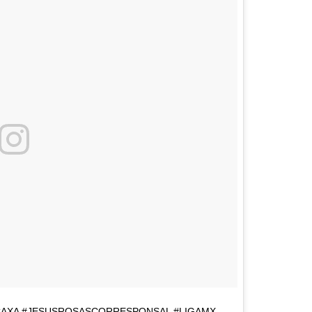
ECAXA #JESUSROSASCORRESPONSAL #LIGAMX