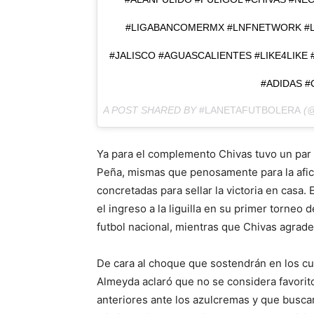
#LIGABANCOMERMX #LNFNETWORK #L
#JALISCO #AGUASCALIENTES #LIKE4LIKE
#ADIDAS 
A POST SHARED BY
#LANETAFUTBOLERA
(@
Ya para el complemento Chivas tuvo un par 
Peña, mismas que penosamente para la afici
concretadas para sellar la victoria en casa. 
el ingreso a la liguilla en su primer torneo
futbol nacional, mientras que Chivas agrade
De cara al choque que sostendrán en los cua
Almeyda aclaró que no se considera favorito 
anteriores ante los azulcremas y que buscar