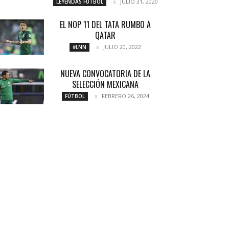
JULIO 31, 2020
LEYENDAS FÚTBOL
EL NOP 11 DEL TATA RUMBO A
QATAR
JULIO 20, 2022
#LNN
NUEVA CONVOCATORIA DE LA
SELECCIÓN MEXICANA
FEBRERO 26, 2024
FÚTBOL