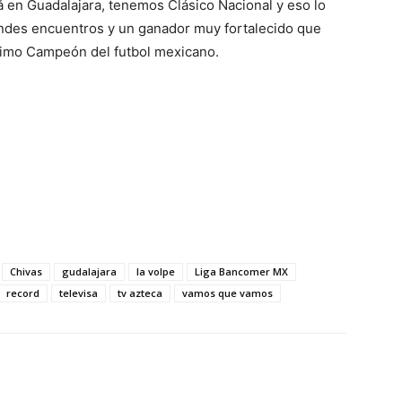
rá en Guadalajara, tenemos Clásico Nacional y eso lo
ndes encuentros y un ganador muy fortalecido que
ximo Campeón del futbol mexicano.
Chivas
gudalajara
la volpe
Liga Bancomer MX
record
televisa
tv azteca
vamos que vamos