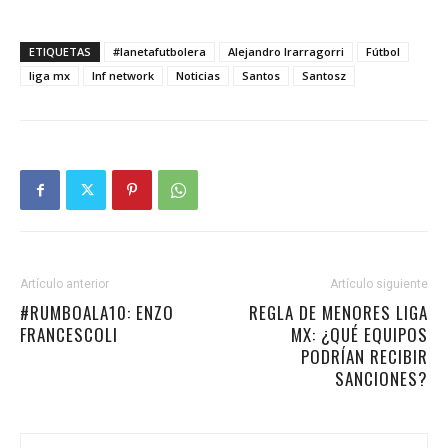
ETIQUETAS
#lanetafutbolera
Alejandro Irarragorri
Fútbol
liga mx
lnf network
Noticias
Santos
Santosz
Artículo anterior
Artículo siguiente
#RUMBOALA10: ENZO
REGLA DE MENORES LIGA
FRANCESCOLI
MX: ¿QUÉ EQUIPOS
PODRÍAN RECIBIR
SANCIONES?