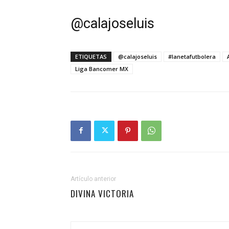
@
calajoseluis
ETIQUETAS
@calajoseluis
#lanetafutbolera
Liga Bancomer MX
Artículo anterior
DIVINA VICTORIA