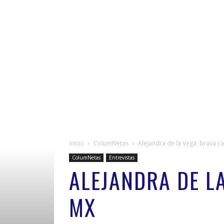
Inicio
ColumNetas
Alejandra de la Vega: brava 
ColumNetas
Entrevistas
ALEJANDRA DE L
MX