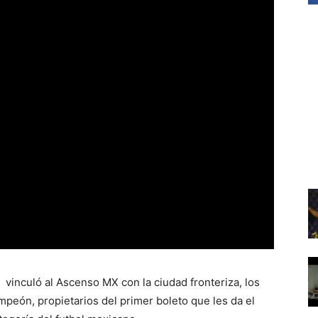
vinculó al Ascenso MX con la ciudad fronteriza, los
eón, propietarios del primer boleto que les da el