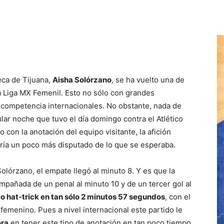
eca de Tijuana,
Aisha Solórzano
, se ha vuelto una de
a Liga MX Femenil. Esto no sólo con grandes
 competencia internacionales. No obstante, nada de
lar noche que tuvo el día domingo contra el Atlético
 con la anotación del equipo visitante, la afición
ría un poco más disputado de lo que se esperaba.
lórzano, el empate llegó al minuto 8. Y es que la
ompañada de un penal al minuto 10 y de un tercer gol al
co hat-trick en tan sólo 2 minutos 57 segundos
, con el
ol femenino. Pues a nivel internacional este partido le
ra
en tener este tipo de anotación en tan poco tiempo,