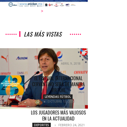
>
LAS MÁS VISTAS
CHIVAS CAE EN CASA CON
CANTERANOS
ABRIL 9, 2018
NOTICIAS
EL FESTIVAL INTERNACIONAL
CERVANTINO SERÁ DE MANERA
VIRTUAL
LEYENDAS FÚTBOL
OCTUBRE 13, 2020
LOS JUGADORES MÁS VALIOSOS
EN LA ACTUALIDAD
FEBRERO 24, 2021
DEPORTES