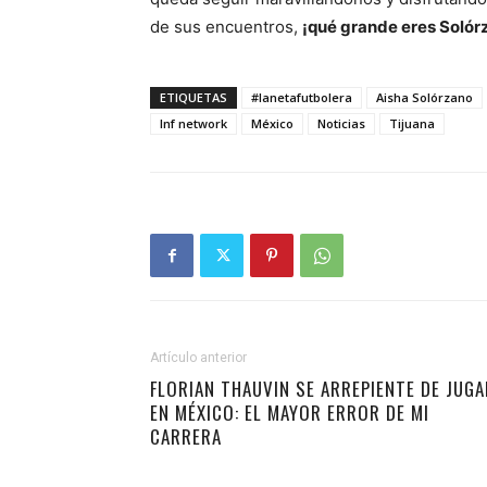
de sus encuentros,
¡qué grande eres Solór
ETIQUETAS
#lanetafutbolera
Aisha Solórzano
lnf network
México
Noticias
Tijuana
Artículo anterior
FLORIAN THAUVIN SE ARREPIENTE DE JUGA
EN MÉXICO: EL MAYOR ERROR DE MI
CARRERA