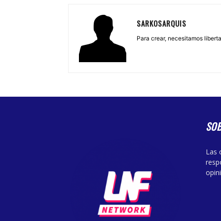
SARKOSARQUIS
Para crear, necesitamos libertad
SO
Las 
resp
opin