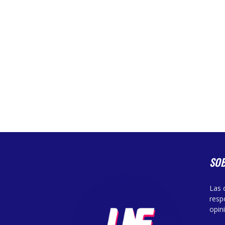
SO
Las 
resp
opin