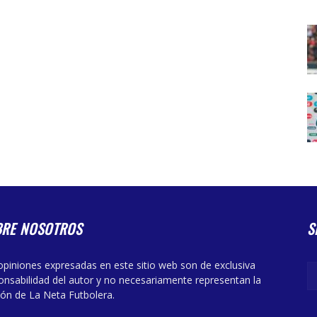
BRE NOSOTROS
S
opiniones expresadas en este sitio web son de exclusiva
onsabilidad del autor y no necesariamente representan la
ión de La Neta Futbolera.