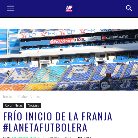
Inicio
ColumNetas
ColumNetas
Noticias
FRÍO INICIO DE LA FRANJA
#LANETAFUTBOLERA
POR
SARKOSARQUIS
ENERO 9, 2017
3289