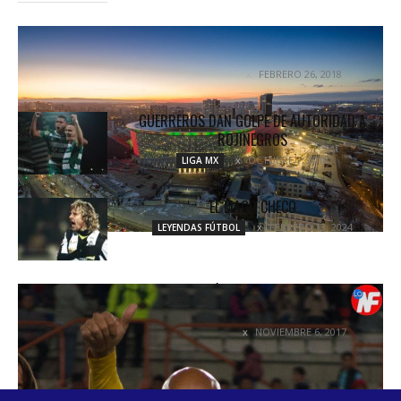
EKATERIMBURGO ARENA: TODO LO QUE DEBES
SABER
FEBRERO 26, 2018
DESTACADOS
GUERREROS DAN GOLPE DE AUTORIDAD A
ROJINEGROS
OCTUBRE 7, 2018
LIGA MX
EL MAGO CHECO
FEBRERO 13, 2024
LEYENDAS FÚTBOL
AMARGO ADIÓS: PACHUCA SE QUEDA SIN
LIGUILLA
NOVIEMBRE 6, 2017
COLUMNETAS