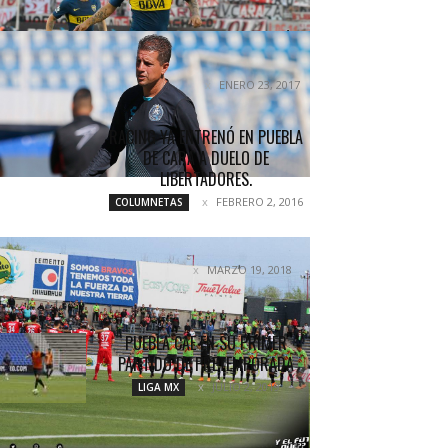
PUEBLA, COLECCIONANDO MÁS
PREGUNTAS QUE RESPUESTAS
ENERO 23, 2017
COLUMNETAS
RACING YA ENTRENÓ EN PUEBLA
DE CARA A DUELO DE
LIBERTADORES.
FEBRERO 2, 2016
COLUMNETAS
DE MAL EN PEOR
MARZO 19, 2018
NOTICIAS
PUEBLA CAE EN SU PRIMER
PARTIDO DE PRETEMPORADA
JULIO 2, 2019
LIGA MX